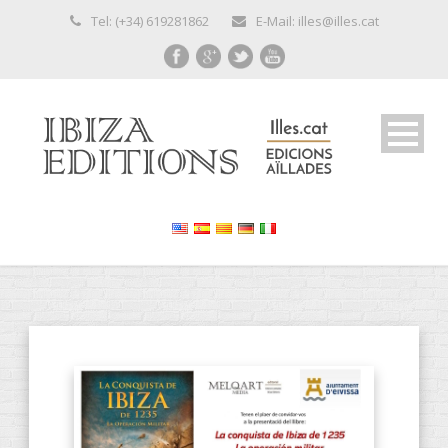
Tel: (+34) 619281862
E-Mail: illes@illes.cat