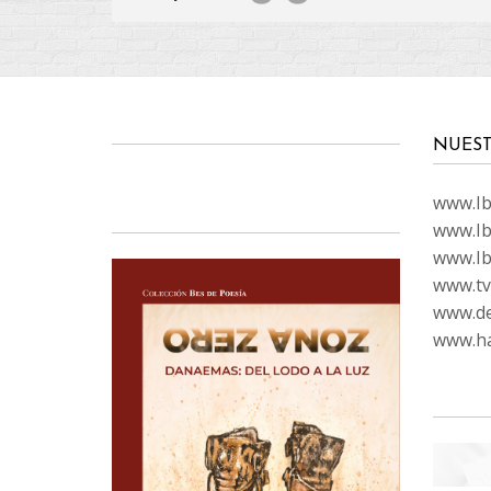
NUEST
www.Ibi
www.Ib
www.Ib
www.tvc
www.de
www.ha