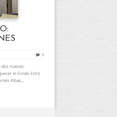
O:
NES
0
do dos nuevas
uecer el Fondo Enric
nés Ribas,...