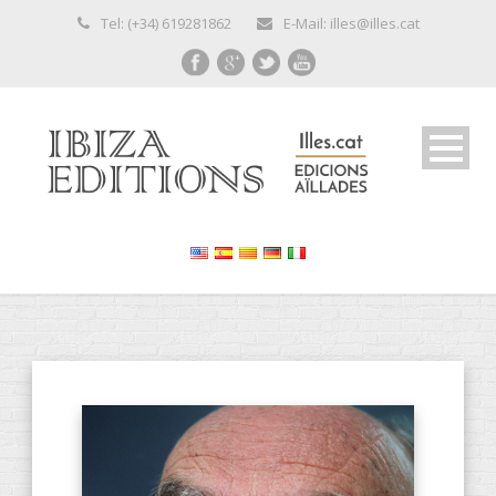
Tel: (+34) 619281862
E-Mail: illes@illes.cat