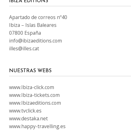
IBIZA EDITIONS
Apartado de correos nº40
Ibiza – Islas Baleares
07800 España
info@ibizaeditions.com
illes@illes.cat
NUESTRAS WEBS
www.Ibiza-click.com
www.Ibiza-tickets.com
www.Ibizaeditions.com
www.tvclick.es
www.destaka.net
www.happy-travelling.es