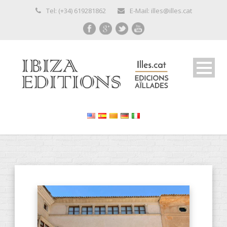
Tel: (+34) 619281862
E-Mail: illes@illes.cat