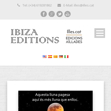
Tel: (+34) 619281862
E-Mail: illes@illes.cat