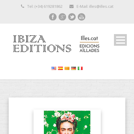
Tel: (+34) 619281862
E-Mail: illes@illes.cat