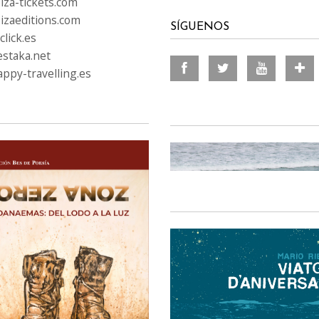
iza-tickets.com
izaeditions.com
SÍGUENOS
lick.es
staka.net
ppy-travelling.es