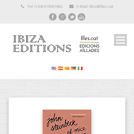
Tel: (+34) 619281862
E-Mail: illes@illes.cat