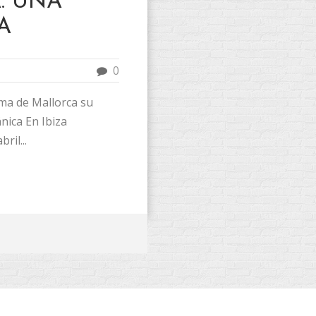
. UNA
A
0
ma de Mallorca su
nica En Ibiza
ril...