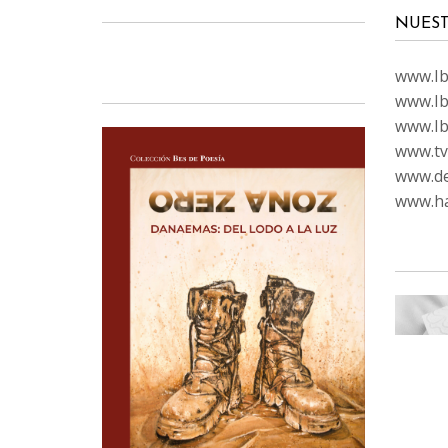
NUEST
www.Ibi
www.Ib
www.Ib
www.tvc
www.de
www.ha