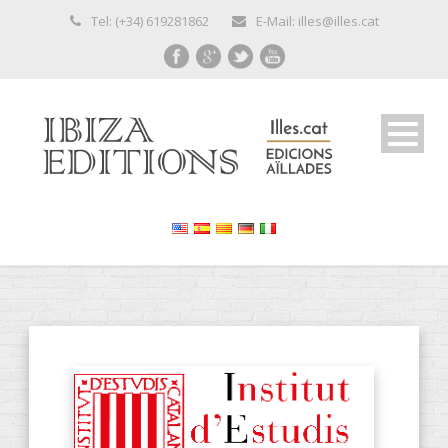
Tel: (+34) 619281862
E-Mail: illes@illes.cat