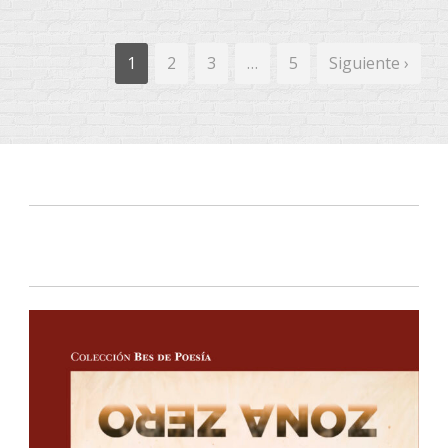
1
2
3
…
5
Siguiente ›