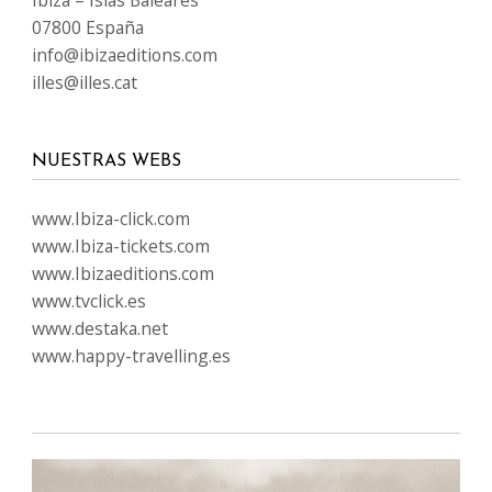
Ibiza – Islas Baleares
07800 España
info@ibizaeditions.com
illes@illes.cat
NUESTRAS WEBS
www.Ibiza-click.com
www.Ibiza-tickets.com
www.Ibizaeditions.com
www.tvclick.es
www.destaka.net
www.happy-travelling.es