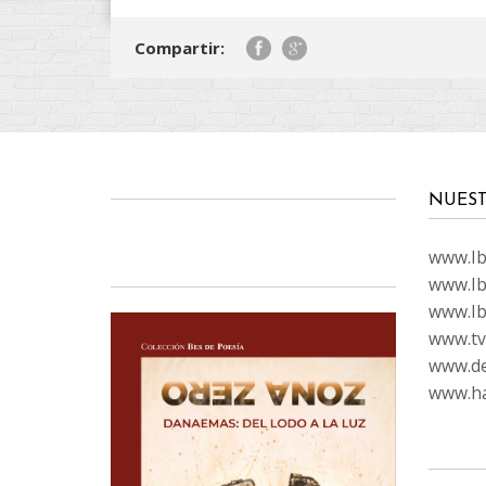
Compartir:
NUEST
www.Ibi
www.Ib
www.Ib
www.tvc
www.de
www.ha