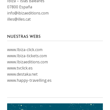
Ibiza – Islas Baleares
07800 España
info@ibizaeditions.com
illes@illes.cat
NUESTRAS WEBS
www.Ibiza-click.com
www.Ibiza-tickets.com
www.Ibizaeditions.com
www.tvclick.es
www.destaka.net
www.happy-travelling.es