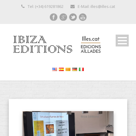
Tel: (+34) 619281862
E-Mail: illes@illes.cat