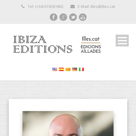
Tel: (+34) 619281862
E-Mail: illes@illes.cat