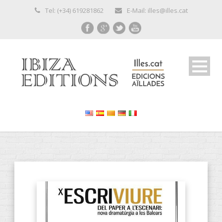
Tel: (+34) 619281862
E-Mail: illes@illes.cat