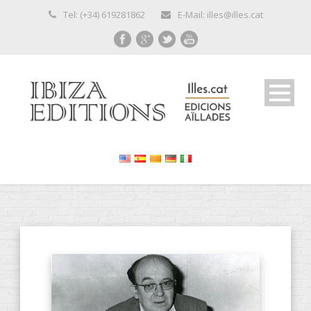
Tel: (+34) 619281862
E-Mail: illes@illes.cat