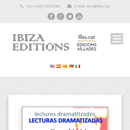
Tel: (+34) 619281862
E-Mail: illes@illes.cat