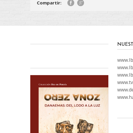
Compartir:
NUEST
www.Ibi
www.Ib
www.Ib
www.tvc
www.de
www.ha