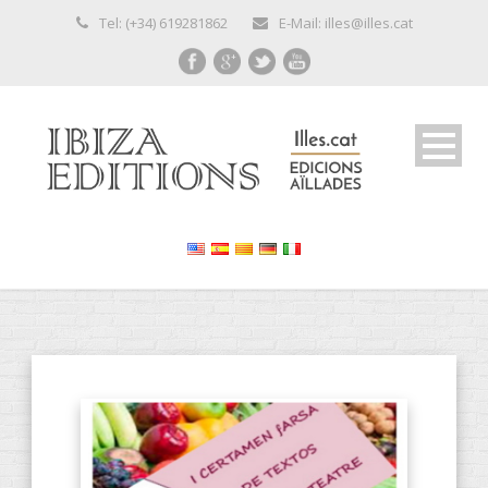
Tel: (+34) 619281862
E-Mail: illes@illes.cat