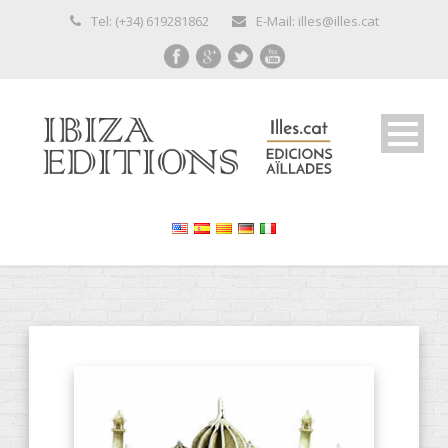
Tel: (+34) 619281862
E-Mail: illes@illes.cat