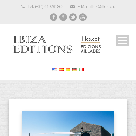
Tel: (+34) 619281862
E-Mail: illes@illes.cat