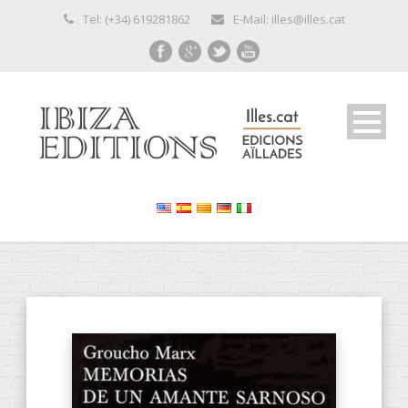
Tel: (+34) 619281862
E-Mail: illes@illes.cat