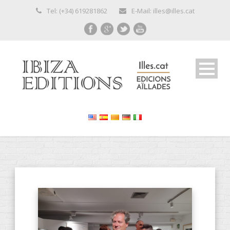
Tel: (+34) 619281862
E-Mail: illes@illes.cat