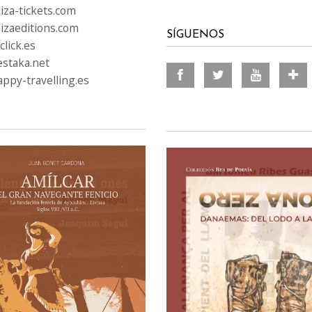
iza-tickets.com
izaeditions.com
SÍGUENOS
lick.es
staka.net
ppy-travelling.es