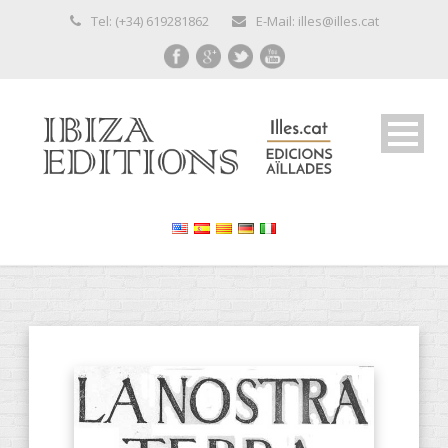
Tel: (+34) 619281862
E-Mail: illes@illes.cat