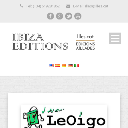
Tel: (+34) 619281862
E-Mail: illes@illes.cat