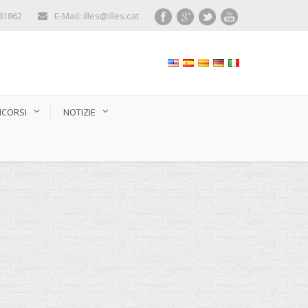
281862
E-Mail: illes@illes.cat
CORSI
NOTIZIE