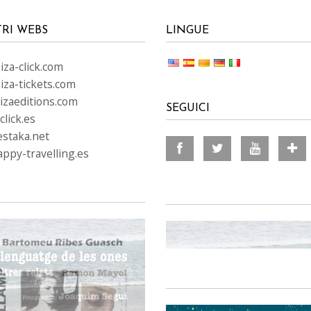
TRI WEBS
LINGUE
za-click.com
iza-tickets.com
izaeditions.com
SEGUICI
lick.es
staka.net
ppy-travelling.es