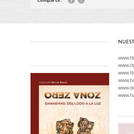
NUEST
www.Ibi
www.Ib
www.Ib
www.tvc
www.de
www.ha