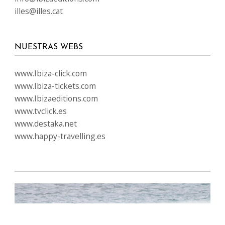
illes@illes.cat
NUESTRAS WEBS
www.Ibiza-click.com
www.Ibiza-tickets.com
www.Ibizaeditions.com
www.tvclick.es
www.destaka.net
www.happy-travelling.es