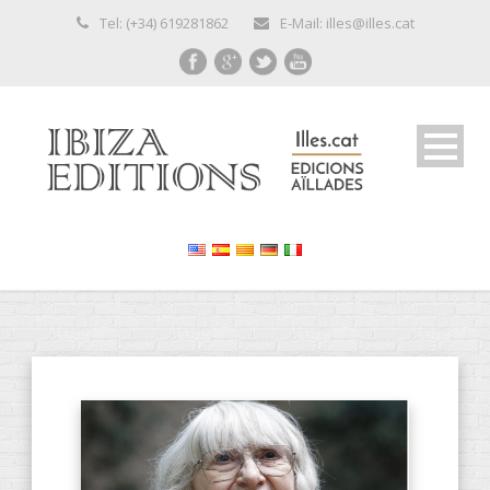
Tel: (+34) 619281862
E-Mail: illes@illes.cat