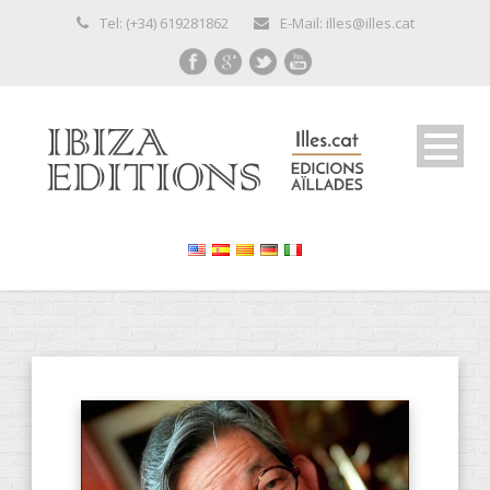
Tel: (+34) 619281862
E-Mail: illes@illes.cat