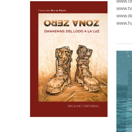
www.Ib
www.tvc
www.de
www.ha