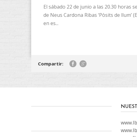
El sábado 22 de junio a las 20.30 horas 
de Neus Cardona Ribas ‘Pòsits de llum’ (E
en es...
Compartir:
NUEST
www.Ibi
www.Ib