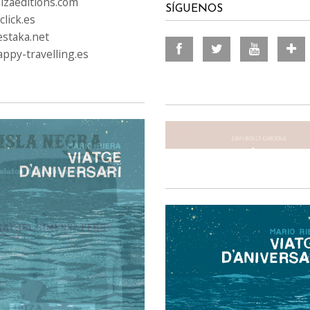
izaeditions.com
SÍGUENOS
lick.es
staka.net
ppy-travelling.es