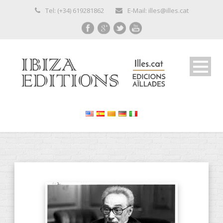
Tel: (+34) 619281862
E-Mail: illes@illes.cat