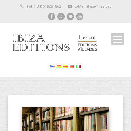
Tel: (+34) 619281862
E-Mail: illes@illes.cat