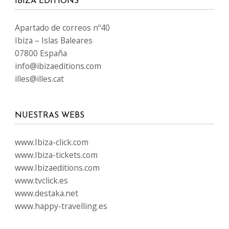
IBIZA EDITIONS
Apartado de correos nº40
Ibiza – Islas Baleares
07800 España
info@ibizaeditions.com
illes@illes.cat
NUESTRAS WEBS
www.Ibiza-click.com
www.Ibiza-tickets.com
www.Ibizaeditions.com
www.tvclick.es
www.destaka.net
www.happy-travelling.es