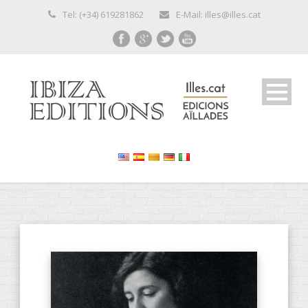
Tel: (+34) 619281862
E-Mail: illes@illes.cat