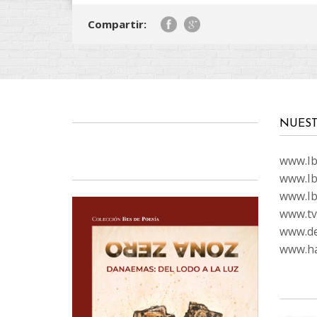
Compartir:
NUEST
www.Ibi
www.Ib
www.Ib
www.tvc
www.de
www.ha