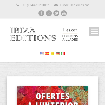
Tel: (+34) 619281862
E-Mail: illes@illes.cat