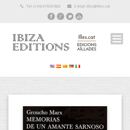
Tel: (+34) 619281862
E-Mail: illes@illes.cat