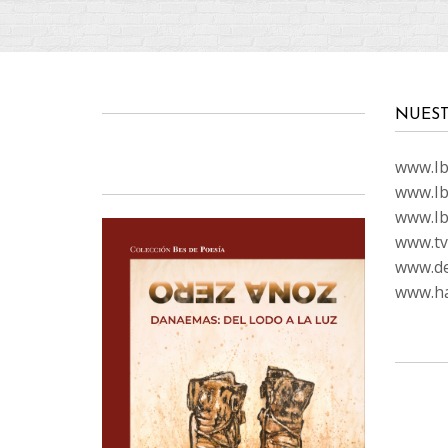
NUEST
www.Ibi
www.Ib
www.Ib
www.tvc
www.de
www.ha