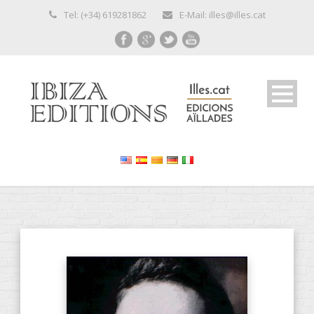
Tel: (+34) 619281862
E-Mail: illes@illes.cat