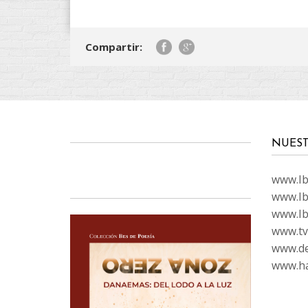
Compartir:
NUEST
www.Ibi
www.Ib
www.Ib
www.tvc
www.de
www.ha