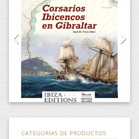
CATEGORÍAS DE PRODUCTOS
Audiolibros
(13)
CD
(2)
DVD
(4)
E-Books
(31)
ANACRÈPTICA
(7)
BARBARIA
(3)
fARSA
(2)
ObScena
(1)
ONES DE POESIA
(9)