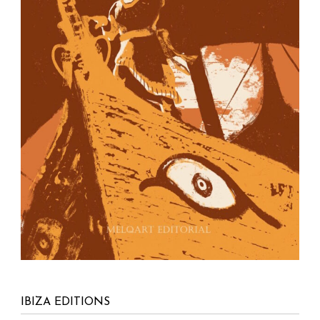
IBIZA EDITIONS
Apartado de correos nº40
Ibiza – Islas Baleares
07800 España
info@ibizaeditions.com
illes@illes.cat
NUESTRAS WEBS
www.Ibiza-click.com
www.Ibiza-tickets.com
www.Ibizaeditions.com
www.tvclick.es
www.destaka.net
www.happy-travelling.es