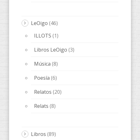
Libros
(89)
AccentObert'
(4)
ANACRÈPTICA
(21)
BARBARIA
(9)
Bes de Poesía
(1)
fARSA
(5)
Melqart Editorial
(5)
ObScena
(5)
ONES DE POESIA
(15)
OTROS
(20)