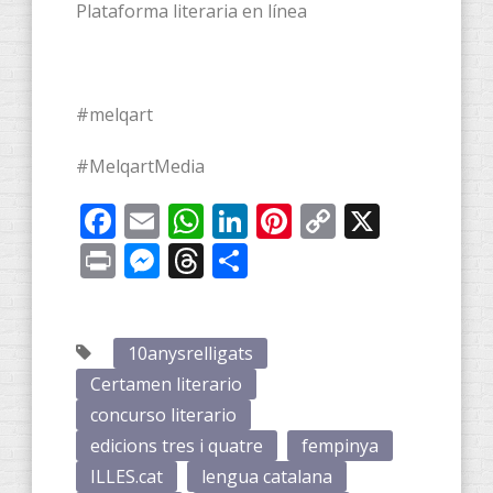
Plataforma literaria en línea
#melqart
#MelqartMedia
Facebook
Email
WhatsApp
LinkedIn
Pinterest
Copy
X
Link
Print
Messenger
Threads
Compartir
10anysrelligats
Certamen literario
concurso literario
edicions tres i quatre
fempinya
ILLES.cat
lengua catalana