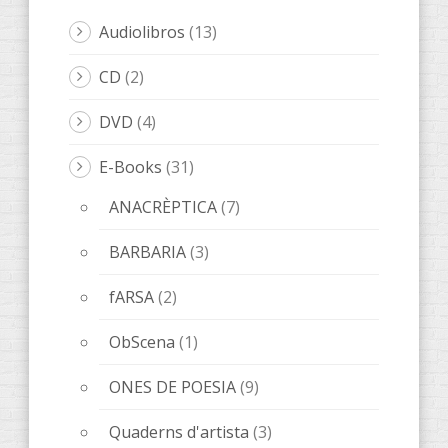
Quaderns d'artista
(3)
LeOigo
(46)
ILLOTS
(1)
Libros LeOigo
(3)
Música
(8)
Poesía
(6)
Relatos
(20)
Relats
(8)