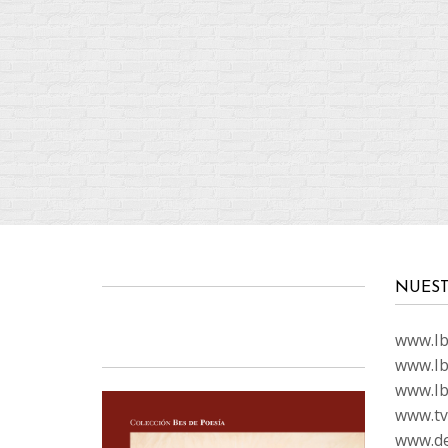
NUEST
www.Ibi
www.Ib
www.Ib
www.tvc
www.de