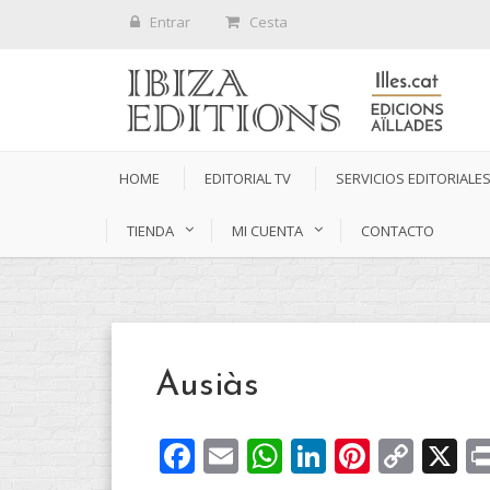
Entrar
Cesta
HOME
EDITORIAL TV
SERVICIOS EDITORIALE
TIENDA
MI CUENTA
CONTACTO
Ausiàs
Facebook
Email
WhatsApp
LinkedIn
Pintere
Cop
X