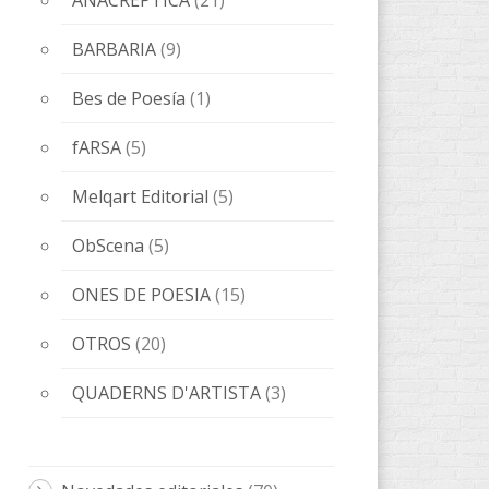
ANACRÈPTICA
(21)
BARBARIA
(9)
Bes de Poesía
(1)
fARSA
(5)
Melqart Editorial
(5)
ObScena
(5)
ONES DE POESIA
(15)
OTROS
(20)
QUADERNS D'ARTISTA
(3)