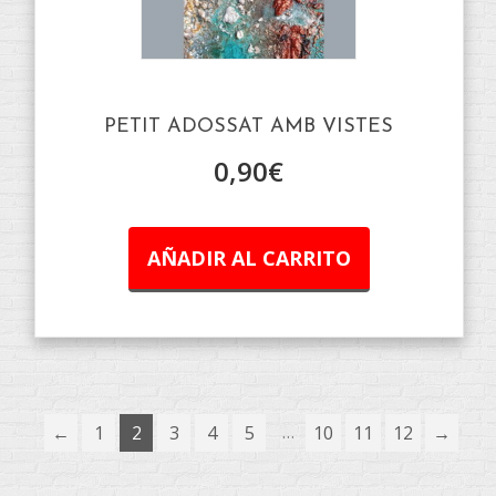
PETIT ADOSSAT AMB VISTES
0,90
€
AÑADIR AL CARRITO
…
←
1
2
3
4
5
10
11
12
→