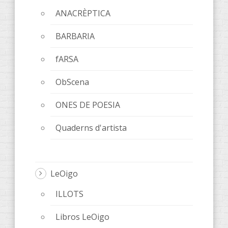
ANACRÈPTICA
BARBARIA
fARSA
ObScena
ONES DE POESIA
Quaderns d'artista
LeOigo
ILLOTS
Libros LeOigo