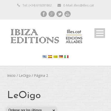
Tel: (+34) 619281862
E-Mail: illes@illes.cat
Inicio
/
LeOigo
/ Página 2
LeOigo