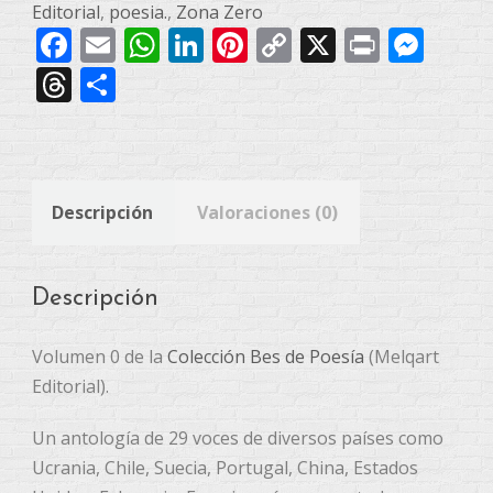
la
Editorial
,
poesia.
,
Zona Zero
Facebook
Email
WhatsApp
LinkedIn
Pinterest
Copy
X
Print
Mes
luz
cantidad
Link
Threads
Compartir
Descripción
Valoraciones (0)
Descripción
Volumen 0 de la
Colección Bes de Poesía
(Melqart
Editorial).
Un antología de 29 voces de diversos países como
Ucrania, Chile, Suecia, Portugal, China, Estados