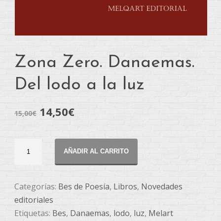
Zona Zero. Danaemas.
Del lodo a la luz
14,50
€
15,00
€
Zona
AÑADIR AL CARRITO
Zero.
Danaemas.
Del
Categorías:
Bes de Poesía
,
Libros
,
Novedades
lodo
editoriales
a
Etiquetas:
Bes
,
Danaemas
,
lodo
,
luz
,
Melart