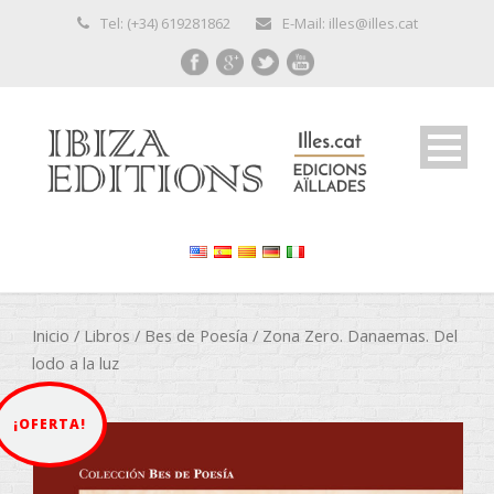
Tel: (+34) 619281862
E-Mail: illes@illes.cat
Inicio
/
Libros
/
Bes de Poesía
/ Zona Zero. Danaemas. Del
lodo a la luz
¡OFERTA!