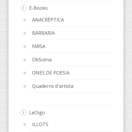
E-Books
ANACRÈPTICA
BARBARIA
fARSA
ObScena
ONES DE POESIA
Quaderns d'artista
LeOigo
ILLOTS