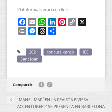
Plataforma literaria on line
Facebook
Email
WhatsApp
LinkedIn
Pinterest
Copy
X
Link
Print
Messenger
Threads
Compartir
2021
concurs. cançó
IEE
Sant Joan
Compartir:
MANEL MARÍ EN LA REVISTA EIVISSA
ACCENTOBERT’ SE PRESENTA EN BARCELONA