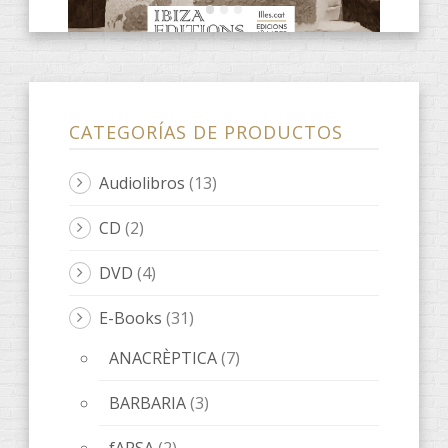
BARBARIA
(3)
fARSA
(2)
ObScena
(1)
ONES DE POESIA
(9)
Quaderns d'artista
(3)
LeOigo
(46)
ILLOTS
(1)
Libros LeOigo
(3)
Música
(8)