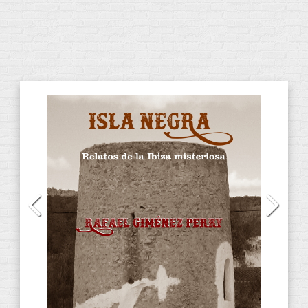
CATEGORÍAS DE PRODUCTOS
Audiolibros
(13)
CD
(2)
DVD
(4)
E-Books
(31)
ANACRÈPTICA
(7)