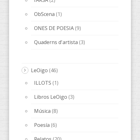
Poesía
(6)
Relatos
(20)
Relats
(8)
Libros
(89)
AccentObert'
(4)
ANACRÈPTICA
(21)
BARBARIA
(9)
Bes de Poesía
(1)
fARSA
(5)