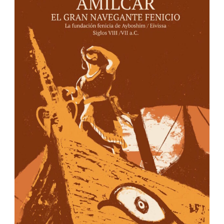
IBIZA EDITIONS
Apartado de correos nº40
Ibiza – Islas Baleares
07800 España
info@ibizaeditions.com
illes@illes.cat
NUESTRAS WEBS