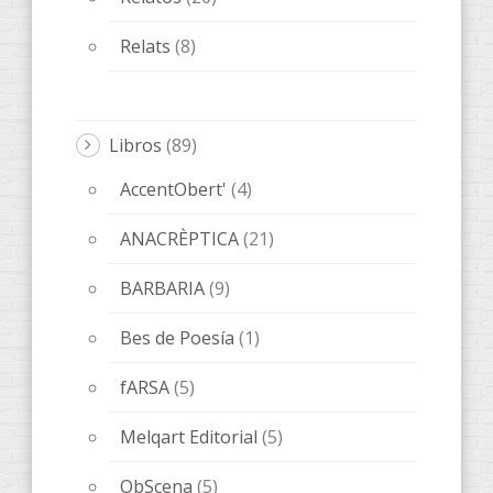
Melqart Editorial
(5)
ObScena
(5)
ONES DE POESIA
(15)
OTROS
(20)
QUADERNS D'ARTISTA
(3)
Novedades editoriales
(70)
Sin categorizar
(1)
Tickets
(1)