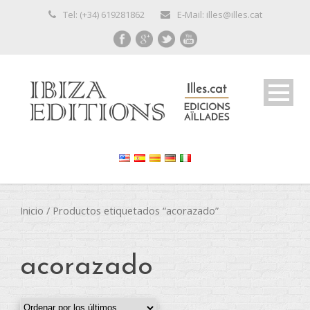
Tel: (+34) 619281862
E-Mail: illes@illes.cat
Inicio
/ Productos etiquetados “acorazado”
acorazado