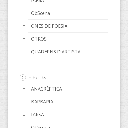
fARSA
ObScena
ONES DE POESIA
OTROS
QUADERNS D'ARTISTA
E-Books
ANACRÈPTICA
BARBARIA
fARSA
ObScena