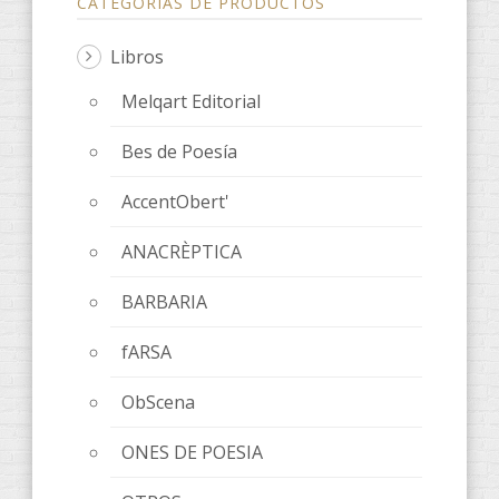
CATEGORÍAS DE PRODUCTOS
Libros
Melqart Editorial
Bes de Poesía
AccentObert'
ANACRÈPTICA
BARBARIA
fARSA
ObScena
ONES DE POESIA