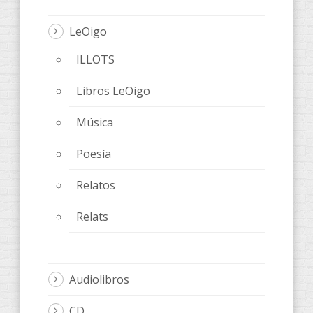
LeOigo
ILLOTS
Libros LeOigo
Música
Poesía
Relatos
Relats
Audiolibros
CD