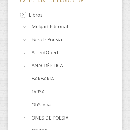
CATEGORÍAS DE PRODUCTOS
Libros
Melqart Editorial
Bes de Poesía
AccentObert'
ANACRÈPTICA
BARBARIA
fARSA
ObScena
ONES DE POESIA