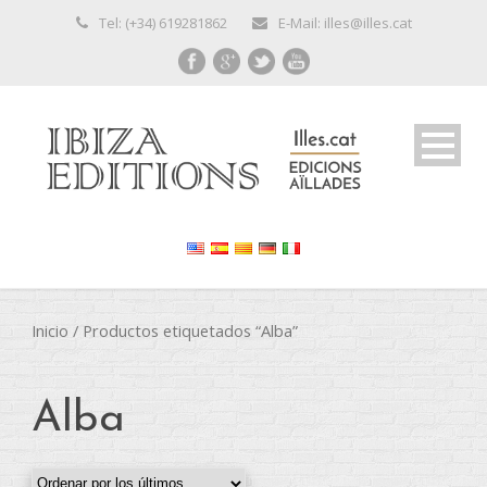
Tel: (+34) 619281862
E-Mail: illes@illes.cat
Inicio
/ Productos etiquetados “Alba”
Alba