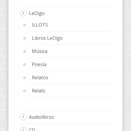
LeOigo
ILLOTS
Libros LeOigo
Música
Poesía
Relatos
Relats
Audiolibros
CD