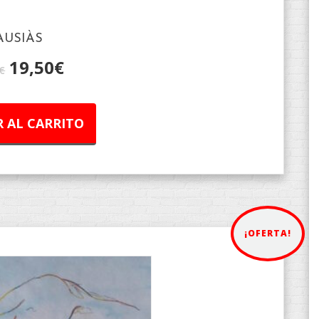
AUSIÀS
19,50
€
€
 AL CARRITO
¡OFERTA!