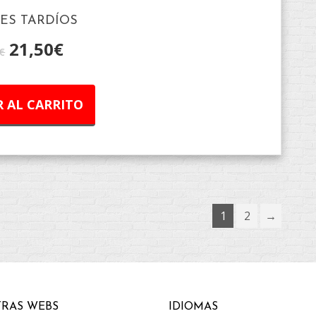
ES TARDÍOS
21,50
€
€
 AL CARRITO
1
2
→
RAS WEBS
IDIOMAS