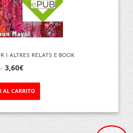
OR I ALTRES RELATS E-BOOK
3,60
€
5
€
 AL CARRITO