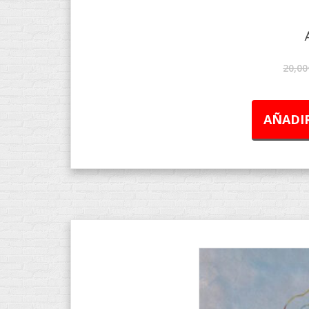
20,00
AÑADIR