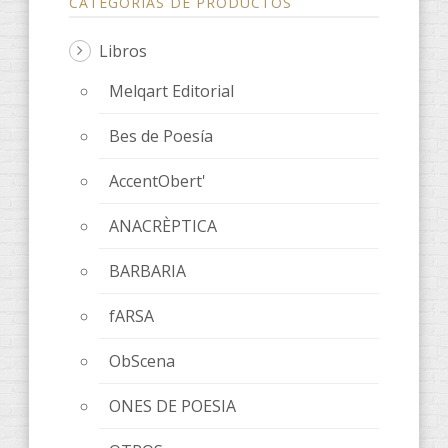
CATEGORÍAS DE PRODUCTOS
Libros
Melqart Editorial
Bes de Poesía
AccentObert'
ANACRÈPTICA
BARBARIA
fARSA
ObScena
ONES DE POESIA