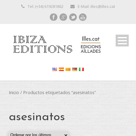
Tel: (+34) 619281862
E-Mail: illes@illes.cat
Inicio
/ Productos etiquetados “asesinatos”
asesinatos