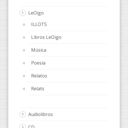
LeOigo
ILLOTS
Libros LeOigo
Música
Poesía
Relatos
Relats
Audiolibros
CD